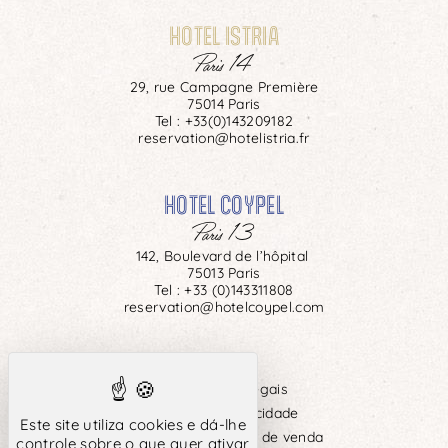
HOTEL ISTRIA
Paris 14
29, rue Campagne Première
75014 Paris
Tel :
+33(0)143209182
reservation@hotelistria.fr
HOTEL COYPEL
Paris 13
142, Boulevard de l’hôpital
75013 Paris
Tel :
+33 (0)143311808
reservation@hotelcoypel.com
Informações legais
Política de Privacidade
Este site utiliza cookies e dá-lhe
Termos e condições de venda
controle sobre o que quer ativar