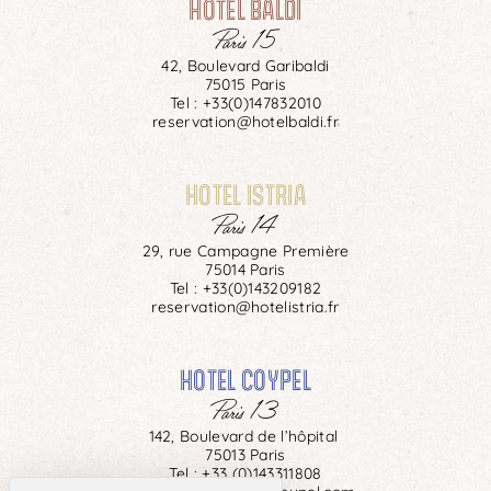
HOTEL BALDI
Paris 15
42, Boulevard Garibaldi
75015 Paris
Tel :
+33(0)147832010
reservation@hotelbaldi.fr
HOTEL ISTRIA
Paris 14
29, rue Campagne Première
75014 Paris
Tel :
+33(0)143209182
reservation@hotelistria.fr
HOTEL COYPEL
Paris 13
142, Boulevard de l’hôpital
75013 Paris
Tel :
+33 (0)143311808