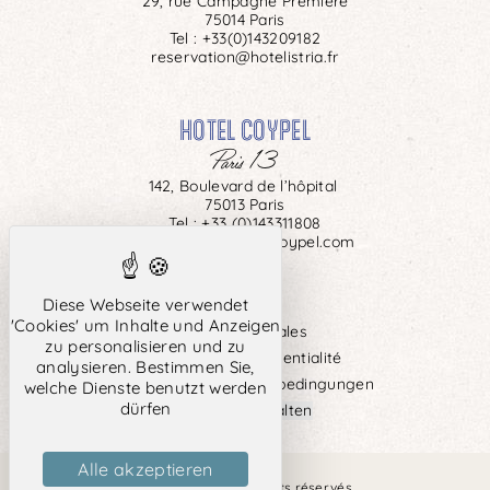
29, rue Campagne Première
75014 Paris
Tel :
+33(0)143209182
reservation@hotelistria.fr
HOTEL COYPEL
Paris 13
142, Boulevard de l’hôpital
75013 Paris
Tel :
+33 (0)143311808
reservation@hotelcoypel.com
Diese Webseite verwendet
'Cookies' um Inhalte und Anzeigen
Mentions légales
zu personalisieren und zu
Politique de confidentialité
analysieren. Bestimmen Sie,
Allgemeine Geschäftsbedingungen
welche Dienste benutzt werden
dürfen
Cookies verwalten
Alle akzeptieren
Site officiel – Tous droits réservés.