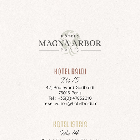
und Bushaltestellen, was es Ihnen ermöglicht
schnell und einfach zu legendären Orten wie
dem Eiffelturm oder der Kathedrale Notre-
Dame zu gelangen.
HOTEL BALDI
Paris 15
42, Boulevard Garibaldi
75015 Paris
Tel :
+33(0)147832010
reservation@hotelbaldi.fr
HOTEL ISTRIA
Paris 14