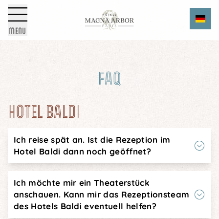
DIE GRUPPE
Cookie-Einstellungen
Wähle dein hotel aus
MENU
UNSER NACHHALTIGES
Du
ENGAGEMENT
FAQ
FOTOGALERIE
Au
HOTEL BALDI
AKTUELLES
Anzahl der personen
Ich reise spät an. Ist die Rezeption im
Hotel Baldi dann noch geöffnet?
-
+
FAQ
Unsere Rezeption ist rund um die Uhr und an
Gutscheincode
Ich möchte mir ein Theaterstück
allen Wochentagen geöffnet. Denken Sie aber
anschauen. Kann mir das Rezeptionsteam
daran, uns über Ihre verspätete Ankunft zu
des Hotels Baldi eventuell helfen?
informieren, damit wir Ihren Check-in