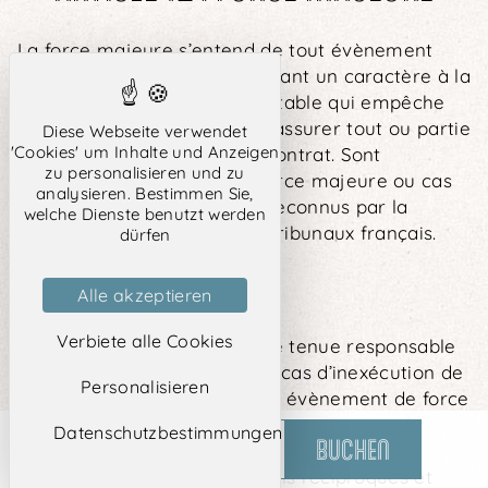
La force majeure s’entend de tout évènement
extérieur aux parties présentant un caractère à la
fois imprévisible et insurmontable qui empêche
soit le Client, soit l’hôtelier d’assurer tout ou partie
Diese Webseite verwendet
'Cookies' um Inhalte und Anzeigen
des obligations prévues au contrat. Sont
zu personalisieren und zu
considérés comme cas de force majeure ou cas
analysieren. Bestimmen Sie,
fortuit ceux habituellement reconnus par la
welche Dienste benutzt werden
jurisprudence des Cours et Tribunaux français.
dürfen
Alle akzeptieren
Verbiete alle Cookies
Chaque partie ne pourra être tenue responsable
à l’égard de l’autre partie en cas d’inexécution de
Personalisieren
ses obligations résultant d’un évènement de force
majeure. Il est expressément convenu que la
Datenschutzbestimmungen
BUCHEN
HOTEL BALDI
KONTAKTIEREN SIE UNS
force majeure suspend, pour les parties,
l’exécution de leurs obligations réciproques et