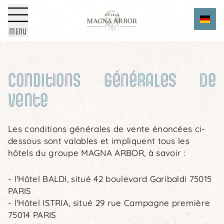
DIE GRUPPE
Cookie-Einstellungen
Wähle dein hotel aus
MENU
UNSER NACHHALTIGES
Du
ENGAGEMENT
Conditions générales de
vente
FOTOGALERIE
Au
Les conditions générales de vente énoncées ci-
AKTUELLES
dessous sont valables et impliquent tous les
Anzahl der personen
hôtels du groupe MAGNA ARBOR, à savoir :
-
+
FAQ
- l'Hôtel BALDI, situé 42 boulevard Garibaldi 75015
Gutscheincode
PARIS
- l'Hôtel ISTRIA, situé 29 rue Campagne première
75014 PARIS