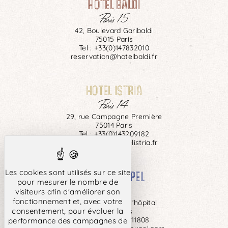
HOTEL BALDI
Paris 15
42, Boulevard Garibaldi
75015 Paris
Tel :
+33(0)147832010
reservation@hotelbaldi.fr
HOTEL ISTRIA
Paris 14
29, rue Campagne Première
75014 Paris
Tel :
+33(0)143209182
reservation@hotelistria.fr
HOTEL COYPEL
Les cookies sont utilisés sur ce site
pour mesurer le nombre de
Paris 13
visiteurs afin d'améliorer son
fonctionnement et, avec votre
142, Boulevard de l’hôpital
consentement, pour évaluer la
75013 Paris
Tel :
+33 (0)143311808
performance des campagnes de