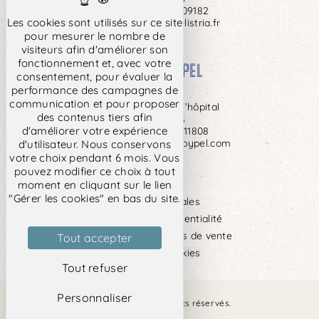
Tel :
+33(0)143209182
Les cookies sont utilisés sur ce site
reservation@hotelistria.fr
pour mesurer le nombre de
visiteurs afin d'améliorer son
fonctionnement et, avec votre
HOTEL COYPEL
consentement, pour évaluer la
Paris 13
performance des campagnes de
communication et pour proposer
142, Boulevard de l’hôpital
des contenus tiers afin
75013 Paris
d'améliorer votre expérience
Tel :
+33 (0)143311808
reservation@hotelcoypel.com
d'utilisateur. Nous conservons
votre choix pendant 6 mois. Vous
pouvez modifier ce choix à tout
moment en cliquant sur le lien
"Gérer les cookies" en bas du site.
Mentions légales
Politique de confidentialité
Conditions générales de vente
Tout accepter
Gérer les cookies
Tout refuser
Personnaliser
Site officiel – Tous droits réservés.