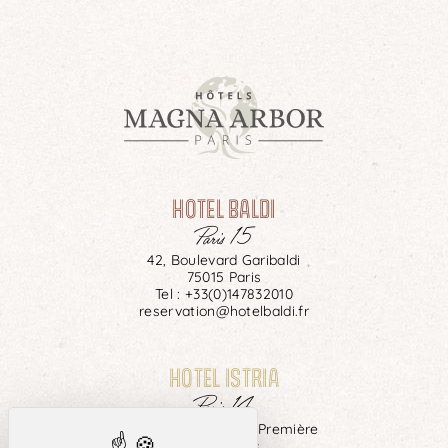
HOTEL BALDI
Paris 15
42, Boulevard Garibaldi
75015 Paris
Tel :
+33(0)147832010
reservation@hotelbaldi.fr
HOTEL ISTRIA
Paris 14
29, rue Campagne Première
75014 Paris