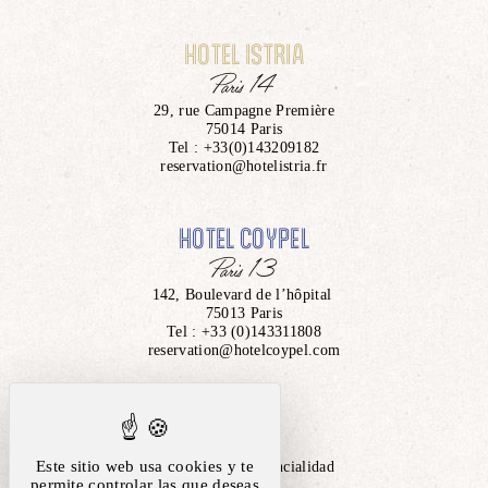
VÉRIFIER LA DISPONIBILITÉ
HOTEL ISTRIA
Paris 14
29, rue Campagne Première
75014 Paris
Tel :
+33(0)143209182
reservation@hotelistria.fr
HOTEL COYPEL
Paris 13
142, Boulevard de l’hôpital
75013 Paris
Tel :
+33 (0)143311808
reservation@hotelcoypel.com
Aviso legal
Este sitio web usa cookies y te
Política de confidencialidad
permite controlar las que deseas