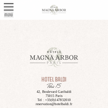
EL GRUPO
Panel de gestión de cookies
Elija su hotel
NUESTROS
MENÚ
COMPROMISOS
Del
ECORRESPONSABLES
En
FOTOS
Número de personas
ACTUALIDAD
-
+
HOTEL BALDI
Paris 15
Código promocional
FAQ
42, Boulevard Garibaldi
75015 Paris
Tel :
+33(0)147832010
reservation@hotelbaldi.fr